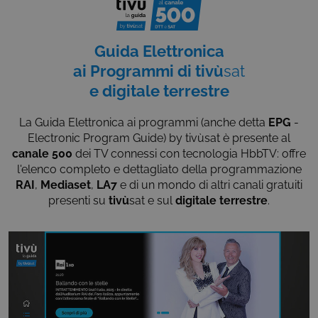
Guida Elettronica
ai Programmi di tivù
sat
e digitale terrestre
La Guida Elettronica ai programmi
(anche detta
EPG
-
Electronic Program
Guide) by tivùsat è presente al
canale 500
dei TV connessi con tecnologia HbbTV:
offre
l'elenco completo e dettagliato della
programmazione
RAI
,
Mediaset
,
LA7
e di un mondo di altri canali gratuiti
presenti su
tivù
sat e sul
digitale terrestre
.