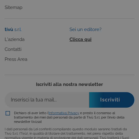
Sitemap
LSKey-
areaclienti.tivusat.tv
1 anno
c$CookieConsentPolicy
tivù
s.r.l.
Sei un editore?
L'azienda
Clicca qui
Contatti
Google Privacy Policy
VISITOR_PRIVACY_METADATA
5 mesi 4
YouTube
Press Area
settimane
.youtube.com
Iscriviti alla nostra newsletter
Dichiaro di aver letto l’
Informativa Privacy
e presto il consenso al
trattamento dei miei dati personali da parte di Tivù S.r.l. per l’invio della
newsletter tivùsat
I dati personali da Lei conferiti compilando questo modulo saranno trattati da
Tivù S.r.l. (Tivù), in qualità di titolare del trattamento, nel pieno rispetto della
normativa vigente in materia di protezione dei dati personali. Tivù tratterà i Suoi