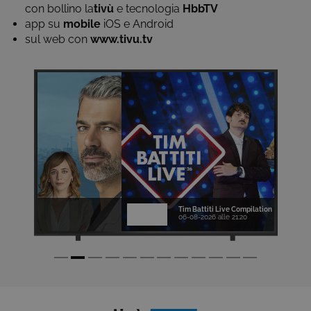
con bollino la
tivù
e tecnologia
HbbTV
app su
mobile
iOS e Android
sul web con
www.tivu.tv
Tim Battiti Live Compilation
06-08-2026 alle 21:20