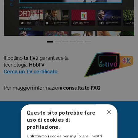
Il bollino
la tivù
garantisce la
tecnologia
HbbTV
.
Cerca un TV certificato
Per maggiori informazioni
consulta le FAQ
Questo sito potrebbe fare
tivù la guida
uso di cookies di
profilazione.
la trovi sul tuo
dispositivo preferito.
Utilizziamo i cookie per migliorare i nostri