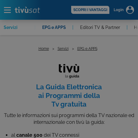
Alert
scopri di più >
SCOPRI I VANTAGGI
Login
& Certificazioni
Servizi
EPG e APPS
Editori TV & Partner
H
Home
Servizi
EPG e APPS
La Guida Elettronica
ai Programmi della
Tv gratuita
Tutte le informazioni sui programmi della TV nazionale ed
internazionale con tivù la guida:
al
canale 500
dei TV connessi