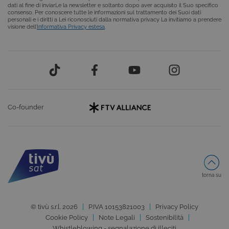
dati al fine di inviarLe la newsletter e soltanto dopo aver acquisito il Suo specifico
consenso. Per conoscere tutte le informazioni sul trattamento dei Suoi dati
personali e i diritti a Lei riconosciuti dalla normativa privacy La invitiamo a prendere
visione dell’
Informativa Privacy estesa
.
CookieScriptConsent
5 mesi 3
CookieScript
settimane
.tivusat.tv
Co-founder
torna su
__Secure-ROLLOUT_TOKEN
.youtube.com
5 mesi 4
settimane
© tivù s.r.l. 2026
P.IVA 10153821003
Privacy Policy
Cookie Policy
Note Legali
Sostenibilità
Whistleblowing - segnalazione di illeciti