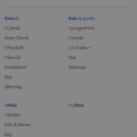
Cookie di profilazione
Funzionalità
Non classificati
tivù
sat
tivù
la guida
Questi cookie sono necessari per il corretto
I Canali
I programmi
funzionamento del nostro sito e non possono
essere disattivati. Vengono impostati solo in
Area Clienti
I canali
risposta ad azioni da te effettuate nel corso della
navigazione, che costituiscono una richiesta di
I Prodotti
La Guida +
servizi ai sensi di legge, come la corretta
visualizzazione del sito e dei suoi contenuti.
I Servizi
faq
Inoltre, ti permetteranno di navigare sul sito
ricordando le scelte e in base ai criteri da te
Installatori
Sitemap
selezionati (es. lingua, prodotti presenti nel
carrello). È possibile impostare il browser per
faq
bloccare i cookie tecnici o essere avvisati
riguardo alla loro installazione, ma in tal caso
Sitemap
alcune parti del sito non funzioneranno
correttamente. Questi cookie non archiviano, di
norma, dati personali.
la
tivù
my
tivù
Nome
Provider
/
Dominio
Scadenza
I Bollini
CookieConsentPolicy
areaclienti.tivusat.tv
1 anno
Info & News
faq