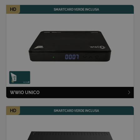
Inoltre, ti permetteranno di navigare sul sito
HD
ricordando le scelte e in base ai criteri da te
SMARTCARD VERDE INCLUSA
selezionati (es. lingua, prodotti presenti nel
carrello). È possibile impostare il browser per
bloccare i cookie tecnici o essere avvisati
riguardo alla loro installazione, ma in tal caso
alcune parti del sito non funzioneranno
correttamente. Questi cookie non archiviano, di
norma, dati personali.
Nome
Provider
/
Dominio
Scadenza
CookieConsentPolicy
areaclienti.tivusat.tv
1 anno
WWIO UNICO
LSKey-
areaclienti.tivusat.tv
1 anno
c$CookieConsentPolicy
HD
SMARTCARD VERDE INCLUSA
Google Privacy Policy