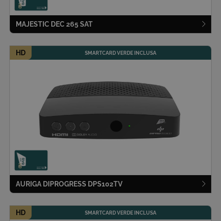
MAJESTIC DEC 265 SAT
HD
SMARTCARD VERDE INCLUSA
__Secure-ROLLOUT_TOKEN
.youtube.com
5 mesi 4
settimane
AURIGA DIPROGRESS DPS102TV
ASP.NET_SessionId
Sessione
Microsoft
Corporation
www.tivusat.tv
HD
SMARTCARD VERDE INCLUSA