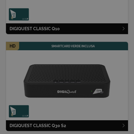
COOKIE ANALITICI
COOKIE DI PROFILAZIONE
DIGIQUEST CLASSIC Q10
FUNZIONALITÀ
HD
SMARTCARD VERDE INCLUSA
NON CLASSIFICATI
Cookie tecnici
Cookie analitici
Cookie di profilazione
Funzionalità
Non classificati
Questi cookie sono necessari per il corretto
funzionamento del nostro sito e non possono
essere disattivati. Vengono impostati solo in
risposta ad azioni da te effettuate nel corso della
navigazione, che costituiscono una richiesta di
DIGIQUEST CLASSIC Q30 S2
servizi ai sensi di legge, come la corretta
visualizzazione del sito e dei suoi contenuti.