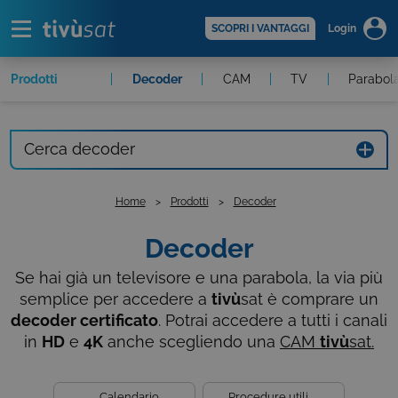
Alert
scopri di più >
SCOPRI I VANTAGGI
Login
Prodotti
In evidenza
Decoder
CAM
TV
Parabol
Cerca decoder
Home
Prodotti
Decoder
Decoder
Se hai già un televisore e una parabola, la via più
semplice per accedere a
tivù
sat
è comprare un
decoder certificato
. Potrai accedere a tutti i canali
in
HD
e
4K
anche scegliendo una
CAM
tivù
sat.
Calendario
Procedure utili