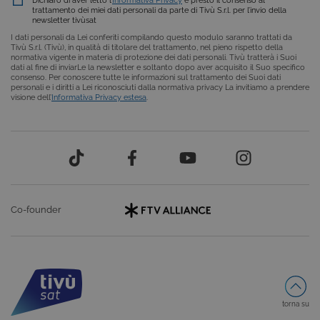
interoperabilità.
analisi de
ttcsid_D4JE0EJC77UA1JCPUT20
.tivusat.tv
2 mesi 4
Q
trattamento dei miei dati personali da parte di Tivù S.r.l. per l’invio della
Per
settimane
i
newsletter tivùsat
imposta
T
Scegliere un decoder certificato significa evitare problemi
predefini
I dati personali da Lei conferiti compilando questo modulo saranno trattati da
g
impostat
Tivù S.r.l. (Tivù), in qualità di titolare del trattamento, nel pieno rispetto della
s
di configurazione, aggiornamenti mancanti o
scadere 
normativa vigente in materia di protezione dei dati personali. Tivù tratterà i Suoi
u
anni, se
dati al fine di inviarLe la newsletter e soltanto dopo aver acquisito il Suo specifico
t
incompatibilità con i canali e i servizi disponibili.
sia
consenso. Per conoscere tutte le informazioni sul trattamento dei Suoi dati
s
personal
personali e i diritti a Lei riconosciuti dalla normativa privacy La invitiamo a prendere
d
dai propr
visione dell’
Informativa Privacy estesa
.
m
di siti W
Certificazioni e funzionalità
l
a
pctrk
1 anno
Utilizzat
Salesforce.com
p
contare 
Inc.
c
Un decoder certificato tivùsat è progettato per offrire una
visualizz
areaclienti.tivusat.tv
di pagin
test_cookie
15 minuti
Q
visione affidabile e completa. Tra le principali funzionalità
Google LLC
parte di 
i
.doubleclick.net
troviamo:
non aute
D
rispetto
(
all'utiliz
p
licenza.
compatibilità garantita con tutti i canali tivùsat
Co-founder
G
d
supporto alla numerazione automatica
LCN
, come sul
i
v
digitale terrestre
s
s
accesso ai canali in
HD e, sui modelli più evoluti,
c
anche in 4K Ultra HD
IDE
1 anno
Q
Google LLC
aggiornamenti automatici del software
i
.doubleclick.net
torna su
D
guida elettronica ai programmi (EPG)