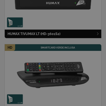
HUMAX TIVUMAX LT (HD-3601S2)
HD
SMARTCARD VERDE INCLUSA