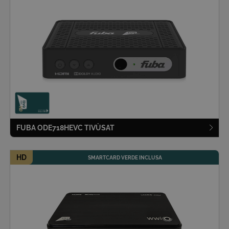
_tt_enable_cookie
.tivusat.tv
2 mesi 4
settimane
FUBA ODE718HEVC
TIVÙ
SAT
HD
SMARTCARD VERDE INCLUSA
renderCtx
Sessione
Salesforce.com
Inc.
areaclienti.tivusat.tv