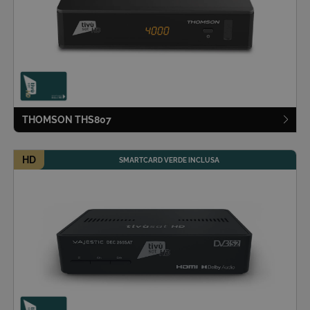
VISITOR_PRIVACY_METADATA
5 mesi 4
YouTube
settimane
.youtube.com
THOMSON THS807
HD
SMARTCARD VERDE INCLUSA
CookieScriptConsent
5 mesi 3
CookieScript
settimane
.tivusat.tv