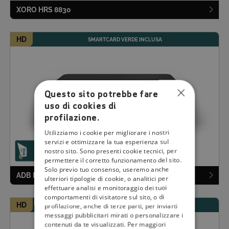
XORO HRS 8830
HD
SMARTCARD VERDE INCLUSA
Questo sito potrebbe fare
uso di cookies di
profilazione.
Utilizziamo i cookie per migliorare i nostri
servizi e ottimizzare la tua esperienza sul
nostro sito. Sono presenti cookie tecnici, per
permettere il corretto funzionamento del sito.
Solo previo tuo consenso, useremo anche
ADB I-CAN S490
ulteriori tipologie di cookie, o analitici per
effettuare analisi e monitoraggio dei tuoi
comportamenti di visitatore sul sito, o di
HD
profilazione, anche di terze parti, per inviarti
SMARTCARD VERDE INCLUSA
messaggi pubblicitari mirati o personalizzare i
contenuti da te visualizzati. Per maggiori