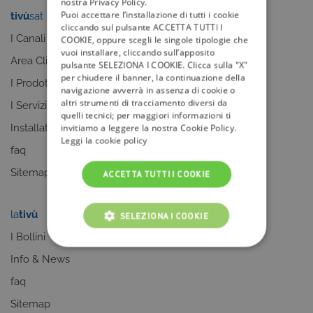
nostra Privacy Policy.
Puoi accettare l’installazione di tutti i cookie
tivù
sat
tivù
la guida
cliccando sul pulsante ACCETTA TUTTI I
I Canali
I programmi
COOKIE, oppure scegli le singole tipologie che
vuoi installare, cliccando sull’apposito
Area Clienti
I canali
pulsante SELEZIONA I COOKIE. Clicca sulla "X"
per chiudere il banner, la continuazione della
I Prodotti
La Guida +
navigazione avverrà in assenza di cookie o
altri strumenti di tracciamento diversi da
I Servizi
faq
quelli tecnici; per maggiori informazioni ti
Installatori
Sitemap
invitiamo a leggere la nostra Cookie Policy.
Leggi la cookie policy
faq
Sitemap
ACCETTA TUTTI I COOKIE
la
tivù
my
tivù
SELEZIONA I COOKIE
I Bollini
COOKIE TECNICI
Info & News
faq
COOKIE ANALITICI
Sitemap