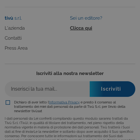
COOKIE DI PROFILAZIONE
FUNZIONALITÀ
tivù
s.r.l.
Sei un editore?
L'azienda
Clicca qui
NON CLASSIFICATI
Contatti
Press Area
Cookie tecnici
Cookie analitici
Cookie di profilazione
Funzionalità
Iscriviti alla nostra newsletter
Non classificati
Questi cookie sono necessari per il corretto
funzionamento del nostro sito e non possono
essere disattivati. Vengono impostati solo in
Dichiaro di aver letto l’
Informativa Privacy
e presto il consenso al
risposta ad azioni da te effettuate nel corso della
trattamento dei miei dati personali da parte di Tivù S.r.l. per l’invio della
navigazione, che costituiscono una richiesta di
newsletter tivùsat
servizi ai sensi di legge, come la corretta
I dati personali da Lei conferiti compilando questo modulo saranno trattati da
visualizzazione del sito e dei suoi contenuti.
Tivù S.r.l. (Tivù), in qualità di titolare del trattamento, nel pieno rispetto della
Inoltre, ti permetteranno di navigare sul sito
normativa vigente in materia di protezione dei dati personali. Tivù tratterà i Suoi
ricordando le scelte e in base ai criteri da te
dati al fine di inviarLe la newsletter e soltanto dopo aver acquisito il Suo specifico
selezionati (es. lingua, prodotti presenti nel
consenso. Per conoscere tutte le informazioni sul trattamento dei Suoi dati