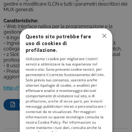
gestire e modificare l’LCN e tutti i parametri descrittori dei
MUX generati.
Caratteristiche:
• Web Interface nativa per la programmazione e la
gestione della centrale da remoto.
Questo sito potrebbe fare
• 8 ingressi SAT | 8 transponders.
uso di cookies di
• Ingressi configurabili in SCD2/dCSS o legacy per il
collegamento diretto ad un LNB dCSS o a multiswitch.
profilazione.
• 2 Slot Common interface, 2 CAM e smartcard tivùsat
Utilizziamo i cookie per migliorare i nostri
professionali.
servizi e ottimizzare la tua esperienza sul
• 8 uscite digitali terrestri DVB-T.
nostro sito. Sono presenti cookie tecnici, per
• Presa USB per la riproduzione di file TS e per
permettere il corretto funzionamento del sito.
aggiornamento/configurazione.
Solo previo tuo consenso, useremo anche
ulteriori tipologie di cookie, o analitici per
http://www.fracarro.com
effettuare analisi e monitoraggio dei tuoi
comportamenti di visitatore sul sito, o di
profilazione, anche di terze parti, per inviarti
DOCUMENTO DEL MODULO
messaggi pubblicitari mirati o personalizzare i
contenuti da te visualizzati. Per maggiori
informazioni su queste tecnologie consulta la
nostra Cookie Policy. Per informazioni su
come trattiamo i tuoi dati, consulta anche la