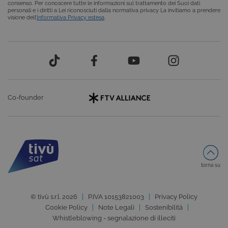
consenso. Per conoscere tutte le informazioni sul trattamento dei Suoi dati
carrello). È possibile impostare il browser per
personali e i diritti a Lei riconosciuti dalla normativa privacy La invitiamo a prendere
bloccare i cookie tecnici o essere avvisati
visione dell’
Informativa Privacy estesa
.
riguardo alla loro installazione, ma in tal caso
alcune parti del sito non funzioneranno
correttamente. Questi cookie non archiviano, di
norma, dati personali.
Nome
Provider
/
Dominio
Scadenza
CookieConsentPolicy
areaclienti.tivusat.tv
1 anno
Co-founder
LSKey-
areaclienti.tivusat.tv
1 anno
c$CookieConsentPolicy
torna su
© tivù s.r.l. 2026
P.IVA 10153821003
Privacy Policy
Google Privacy Policy
VISITOR_PRIVACY_METADATA
5 mesi 4
YouTube
Cookie Policy
Note Legali
Sostenibilità
settimane
.youtube.com
Whistleblowing - segnalazione di illeciti