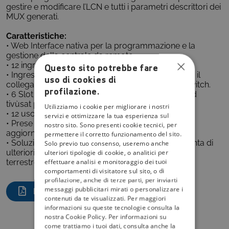
gestire e modificare l’LCN e tutti i parametri descrittori dei
MUX generati.
Caratteristiche:
• Web Interface nativa per la programmazione e la
gestione della centrale da remoto.
• 12 ingressi SAT | 12 transponders.
Questo sito potrebbe fare
• Ingressi configurabili in SCD2/dCSS o legacy per il
uso di cookies di
collegamento diretto ad un LNB dCSS o a multiswitch.
profilazione.
• 6 Slot CI (Common interface), 3 CAM e smartcard
tivùsat professionali.
Utilizziamo i cookie per migliorare i nostri
• 12 uscite digitali terrestri DVB-T.
servizi e ottimizzare la tua esperienza sul
• Prese USB per la riproduzione di file TS e per
nostro sito. Sono presenti cookie tecnici, per
aggiornamento/configurazione.
permettere il corretto funzionamento del sito.
• Soluzione espandibile fino a 6 moduli per l’aggiunta di
Solo previo tuo consenso, useremo anche
ulteriori programmi sia da satellite che da digitale
ulteriori tipologie di cookie, o analitici per
effettuare analisi e monitoraggio dei tuoi
terrestre.
comportamenti di visitatore sul sito, o di
profilazione, anche di terze parti, per inviarti
messaggi pubblicitari mirati o personalizzare i
DOCUMENTO DEL MODULO
contenuti da te visualizzati. Per maggiori
informazioni su queste tecnologie consulta la
nostra Cookie Policy. Per informazioni su
come trattiamo i tuoi dati, consulta anche la