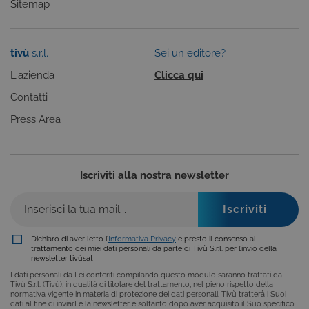
Sitemap
COOKIE DI PROFILAZIONE
FUNZIONALITÀ
tivù
s.r.l.
Sei un editore?
L'azienda
Clicca qui
NON CLASSIFICATI
Contatti
Press Area
Cookie tecnici
Cookie analitici
Cookie di profilazione
Funzionalità
Iscriviti alla nostra newsletter
Non classificati
Questi cookie sono necessari per il corretto
funzionamento del nostro sito e non possono
essere disattivati. Vengono impostati solo in
risposta ad azioni da te effettuate nel corso della
Dichiaro di aver letto l’
Informativa Privacy
e presto il consenso al
trattamento dei miei dati personali da parte di Tivù S.r.l. per l’invio della
navigazione, che costituiscono una richiesta di
newsletter tivùsat
servizi ai sensi di legge, come la corretta
visualizzazione del sito e dei suoi contenuti.
I dati personali da Lei conferiti compilando questo modulo saranno trattati da
Inoltre, ti permetteranno di navigare sul sito
Tivù S.r.l. (Tivù), in qualità di titolare del trattamento, nel pieno rispetto della
ricordando le scelte e in base ai criteri da te
normativa vigente in materia di protezione dei dati personali. Tivù tratterà i Suoi
dati al fine di inviarLe la newsletter e soltanto dopo aver acquisito il Suo specifico
selezionati (es. lingua, prodotti presenti nel