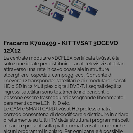
Fracarro K700499 - KIT TVSAT 3DGEVO
12X12
La centrale modulare 3DGFLEX certificata tivùsat è la
soluzione ideale per distribuire canali televisivi satellitari
attraverso una rete in cavo coassiale in strutture
alberghiere, ospedali, campeggi ecc.. Consente di
ricevere 12 transponder satellitari e di rimodulare i canali
HD o SD in 12 Multiplex digitali DVB-T. I segnali degli 12
ingressi satellitari sono totalmente indipendenti e
possono essere trasmodulati assegnando liberamente i
paramenti come LCN, NID etc.
Le CAM e SMARTCARD tivùsat HD professionali a
corredo consentono di decodificare e distribuire in chiaro
direttamente su tutti i TV della struttura i programmi scelti
a piacere presenti sulla piattaforma tivùsat come anche
alcuni programmi in chiaro. Per ogni canale è possibile