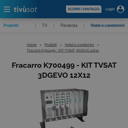
Alert
scopri di più >
SCOPRI I VANTAGGI
Login
oder
Prodotti
CAM
TV
Parabola
Hotel e condomini
Home
Prodotti
Hotel e condomini
Fracarro K700499 - KIT TVSAT 3DGEVO 12X12
Fracarro K700499 - KIT TVSAT
3DGEVO 12X12