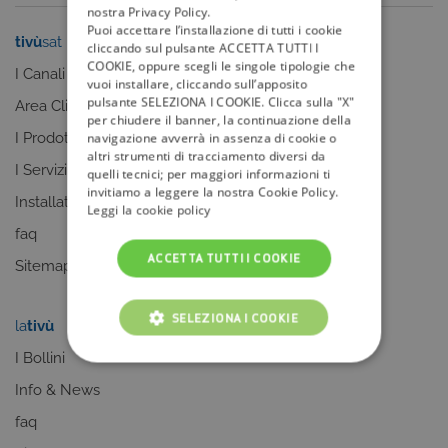
nostra Privacy Policy.
Puoi accettare l’installazione di tutti i cookie
tivù
sat
tivù
la guida
cliccando sul pulsante ACCETTA TUTTI I
COOKIE, oppure scegli le singole tipologie che
I Canali
I programmi
vuoi installare, cliccando sull’apposito
pulsante SELEZIONA I COOKIE. Clicca sulla "X"
Area Clienti
I canali
per chiudere il banner, la continuazione della
I Prodotti
La Guida +
navigazione avverrà in assenza di cookie o
altri strumenti di tracciamento diversi da
I Servizi
faq
quelli tecnici; per maggiori informazioni ti
invitiamo a leggere la nostra Cookie Policy.
Installatori
Sitemap
Leggi la cookie policy
faq
ACCETTA TUTTI I COOKIE
Sitemap
SELEZIONA I COOKIE
la
tivù
my
tivù
I Bollini
COOKIE TECNICI
Info & News
COOKIE ANALITICI
faq