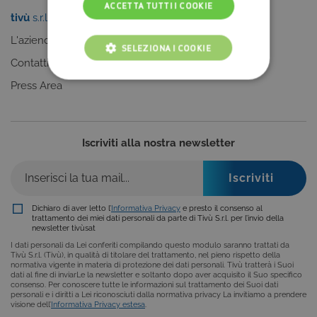
ACCETTA TUTTI I COOKIE
tivù
s.r.l.
Sei un editore?
L'azienda
Clicca qui
SELEZIONA I COOKIE
Contatti
Press Area
COOKIE TECNICI
COOKIE ANALITICI
Iscriviti alla nostra newsletter
COOKIE DI PROFILAZIONE
FUNZIONALITÀ
Dichiaro di aver letto l’
Informativa Privacy
e presto il consenso al
NON CLASSIFICATI
trattamento dei miei dati personali da parte di Tivù S.r.l. per l’invio della
newsletter tivùsat
I dati personali da Lei conferiti compilando questo modulo saranno trattati da
Tivù S.r.l. (Tivù), in qualità di titolare del trattamento, nel pieno rispetto della
normativa vigente in materia di protezione dei dati personali. Tivù tratterà i Suoi
dati al fine di inviarLe la newsletter e soltanto dopo aver acquisito il Suo specifico
consenso. Per conoscere tutte le informazioni sul trattamento dei Suoi dati
Cookie tecnici
Cookie analitici
personali e i diritti a Lei riconosciuti dalla normativa privacy La invitiamo a prendere
visione dell’
Informativa Privacy estesa
.
Cookie di profilazione
Funzionalità