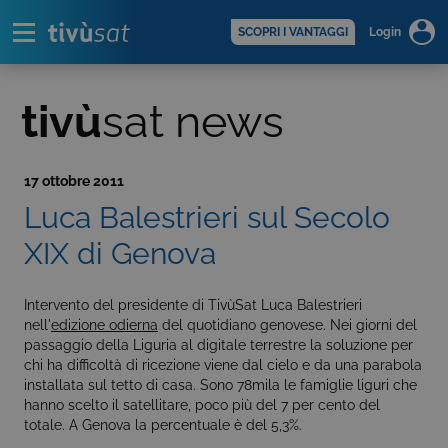
Alert
scopri di più >
SCOPRI I VANTAGGI
Login
tivù
sat news
17 ottobre 2011
Luca Balestrieri sul Secolo
XIX di Genova
Intervento del presidente di TivùSat Luca Balestrieri
nell'
edizione odierna
del quotidiano genovese. Nei giorni del
passaggio della Liguria al digitale terrestre la soluzione per
chi ha difficoltà di ricezione viene dal cielo e da una parabola
installata sul tetto di casa. Sono 78mila le famiglie liguri che
hanno scelto il satellitare, poco più del 7 per cento del
totale. A Genova la percentuale è del 5,3%.