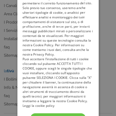
permettere il corretto funzionamento del sito.
I Canali
I programmi
Solo previo tuo consenso, useremo anche
ulteriori tipologie di cookie, o analitici per
Area Clienti
I canali
effettuare analisi e monitoraggio dei tuoi
comportamenti di visitatore sul sito, o di
I Prodotti
La Guida +
profilazione, anche di terze parti, per inviarti
I Servizi
faq
messaggi pubblicitari mirati o personalizzare i
contenuti da te visualizzati. Per maggiori
Installatori
Sitemap
informazioni su queste tecnologie consulta la
nostra Cookie Policy. Per informazioni su
faq
come trattiamo i tuoi dati, consulta anche la
nostra Privacy Policy.
Sitemap
Puoi accettare l’installazione di tutti i cookie
cliccando sul pulsante ACCETTA TUTTI I
COOKIE, oppure scegli le singole tipologie che
la
tivù
my
tivù
vuoi installare, cliccando sull’apposito
pulsante SELEZIONA I COOKIE. Clicca sulla "X"
I Bollini
per chiudere il banner, la continuazione della
navigazione avverrà in assenza di cookie o
Info & News
altri strumenti di tracciamento diversi da
faq
quelli tecnici; per maggiori informazioni ti
invitiamo a leggere la nostra Cookie Policy.
Sitemap
Leggi la cookie policy