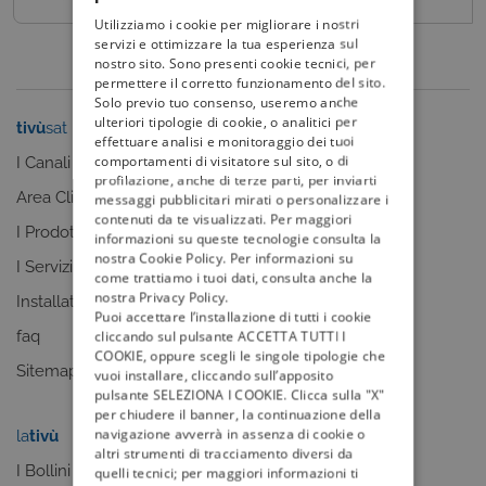
Utilizziamo i cookie per migliorare i nostri
servizi e ottimizzare la tua esperienza sul
nostro sito. Sono presenti cookie tecnici, per
permettere il corretto funzionamento del sito.
Solo previo tuo consenso, useremo anche
ulteriori tipologie di cookie, o analitici per
tivù
sat
tivù
la guida
effettuare analisi e monitoraggio dei tuoi
comportamenti di visitatore sul sito, o di
I Canali
I programmi
profilazione, anche di terze parti, per inviarti
Area Clienti
I canali
messaggi pubblicitari mirati o personalizzare i
contenuti da te visualizzati. Per maggiori
I Prodotti
La Guida +
informazioni su queste tecnologie consulta la
nostra Cookie Policy. Per informazioni su
I Servizi
faq
come trattiamo i tuoi dati, consulta anche la
nostra Privacy Policy.
Installatori
Sitemap
Puoi accettare l’installazione di tutti i cookie
faq
cliccando sul pulsante ACCETTA TUTTI I
COOKIE, oppure scegli le singole tipologie che
Sitemap
vuoi installare, cliccando sull’apposito
pulsante SELEZIONA I COOKIE. Clicca sulla "X"
per chiudere il banner, la continuazione della
navigazione avverrà in assenza di cookie o
la
tivù
my
tivù
altri strumenti di tracciamento diversi da
I Bollini
quelli tecnici; per maggiori informazioni ti