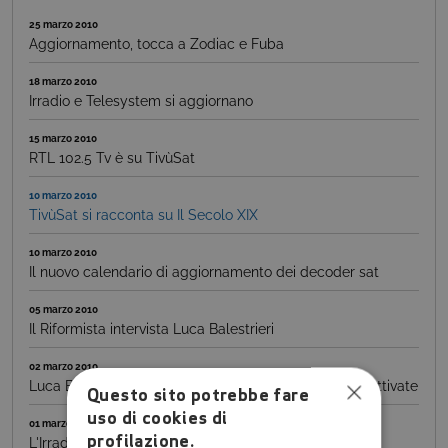
25 marzo 2010
Aggiornamento, tocca a Zodiac e Fuba
18 marzo 2010
Irradio e Telesystem si aggiornano
15 marzo 2010
RTL 102.5 Tv è su TivùSat
10 marzo 2010
TivùSat si racconta su Il Secolo XIX
10 marzo 2010
Il nuovo calendario di aggiornamento dei decoder sat
05 marzo 2010
Il Riformista intervista Luca Balestrieri
02 marzo 2010
Luca Balestrieri: TivùSat, finora quasi 200.000 carte attivate
Questo sito potrebbe fare
uso di cookies di
01 marzo 2010
profilazione.
L'Irradio si aggiorna