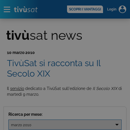
Alert
scopri di più >
SCOPRI I VANTAGGI
Login
tivù
sat news
10 marzo 2010
TivùSat si racconta su Il
Secolo XIX
Il
servizio
dedicato a TivùSat sull'edizione de
Il Secolo XIX
di
martedì 9 marzo.
Ricerca per mese: