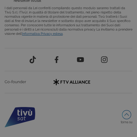
newsletter tivùsat
Cookie tecnici
Cookie analitici
I dati personali da Lei conferiti compilando questo modulo saranno trattati da
Tivù S.r.l. (Tivù), in qualità di titolare del trattamento, nel pieno rispetto della
Cookie di profilazione
Funzionalità
normativa vigente in materia di protezione dei dati personali. Tivù tratterà i Suoi
dati al fine di inviarLe la newsletter e soltanto dopo aver acquisito il Suo specifico
Non classificati
consenso. Per conoscere tutte le informazioni sul trattamento dei Suoi dati
personali e i diritti a Lei riconosciuti dalla normativa privacy La invitiamo a prendere
visione dell’
Informativa Privacy estesa
.
Questi cookie sono necessari per il corretto
funzionamento del nostro sito e non possono
essere disattivati. Vengono impostati solo in
risposta ad azioni da te effettuate nel corso della
navigazione, che costituiscono una richiesta di
servizi ai sensi di legge, come la corretta
visualizzazione del sito e dei suoi contenuti.
Inoltre, ti permetteranno di navigare sul sito
ricordando le scelte e in base ai criteri da te
selezionati (es. lingua, prodotti presenti nel
Co-founder
carrello). È possibile impostare il browser per
bloccare i cookie tecnici o essere avvisati
riguardo alla loro installazione, ma in tal caso
alcune parti del sito non funzioneranno
correttamente. Questi cookie non archiviano, di
norma, dati personali.
Nome
Provider
/
Dominio
Scadenza
torna su
CookieConsentPolicy
areaclienti.tivusat.tv
1 anno