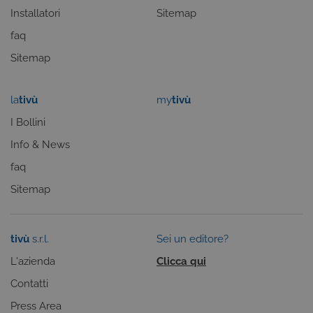
Installatori
Sitemap
faq
Sitemap
la
tivù
my
tivù
I Bollini
Info & News
CookieScriptConsent
5 mesi 3
CookieScript
settimane
.tivusat.tv
faq
Sitemap
tivù
s.r.l.
Sei un editore?
L'azienda
Clicca qui
Contatti
Press Area