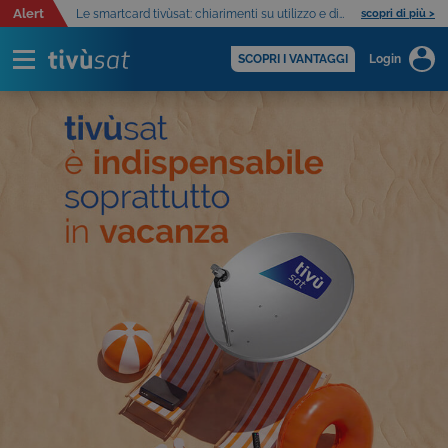
Alert
Le smartcard tivùsat: chiarimenti su utilizzo e distribuzione
scopri di più >
SCOPRI I VANTAGGI
Login