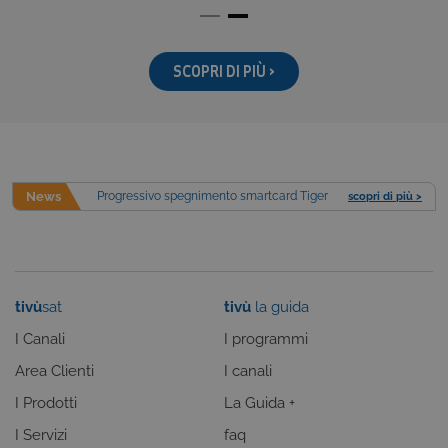
Nome
Provider
/
Dominio
Scadenza
CookieConsentPolicy
areaclienti.tivusat.tv
1 anno
SCOPRI DI PIÙ >
LSKey-
areaclienti.tivusat.tv
1 anno
c$CookieConsentPolicy
News
Progressivo spegnimento smartcard Tiger
scopri di più >
Google Privacy Policy
tivù
sat
tivù
la guida
VISITOR_PRIVACY_METADATA
5 mesi 4
YouTube
settimane
.youtube.com
I Canali
I programmi
Area Clienti
I canali
I Prodotti
La Guida +
I Servizi
faq