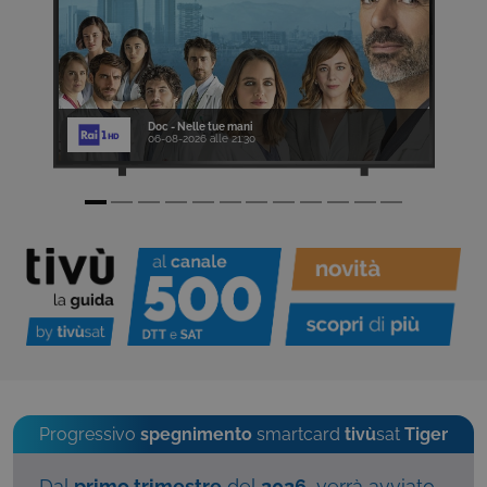
Doc - Nelle tue mani
06-08-2026 alle 21:30
Progressivo
spegnimento
smartcard
tivù
sat
Tiger
Dal
primo trimestre
del
2026
, verrà avviato