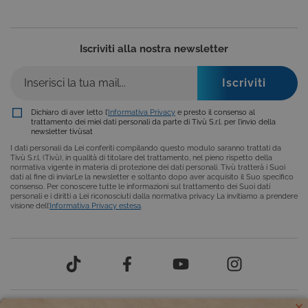
__Secure-ROLLOUT_TOKEN
.youtube.com
5 mesi 4
settimane
Iscriviti alla nostra newsletter
Dichiaro di aver letto l’
Informativa Privacy
e presto il consenso al
trattamento dei miei dati personali da parte di Tivù S.r.l. per l’invio della
newsletter tivùsat
I dati personali da Lei conferiti compilando questo modulo saranno trattati da
Tivù S.r.l. (Tivù), in qualità di titolare del trattamento, nel pieno rispetto della
normativa vigente in materia di protezione dei dati personali. Tivù tratterà i Suoi
ASP.NET_SessionId
Sessione
Microsoft
dati al fine di inviarLe la newsletter e soltanto dopo aver acquisito il Suo specifico
Corporation
consenso. Per conoscere tutte le informazioni sul trattamento dei Suoi dati
www.tivusat.tv
personali e i diritti a Lei riconosciuti dalla normativa privacy La invitiamo a prendere
visione dell’
Informativa Privacy estesa
.