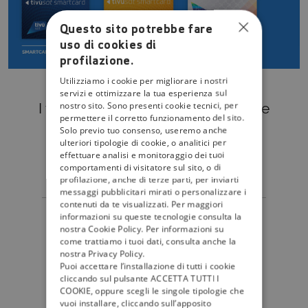
Questo sito potrebbe fare
uso di cookies di
profilazione.
Utilizziamo i cookie per migliorare i nostri
servizi e ottimizzare la tua esperienza sul
nostro sito. Sono presenti cookie tecnici, per
I tuoi
canali preferiti
nella migliore
permettere il corretto funzionamento del sito.
qualità gratuita
di sempre.
Solo previo tuo consenso, useremo anche
ulteriori tipologie di cookie, o analitici per
+
+
1
3
0
7
0
effettuare analisi e monitoraggio dei tuoi
comportamenti di visitatore sul sito, o di
profilazione, anche di terze parti, per inviarti
messaggi pubblicitari mirati o personalizzare i
contenuti da te visualizzati. Per maggiori
canali
informazioni su queste tecnologie consulta la
nostra Cookie Policy. Per informazioni su
come trattiamo i tuoi dati, consulta anche la
nostra Privacy Policy.
Puoi accettare l’installazione di tutti i cookie
GUARDA TUTTI I CANALI
cliccando sul pulsante ACCETTA TUTTI I
COOKIE, oppure scegli le singole tipologie che
vuoi installare, cliccando sull’apposito