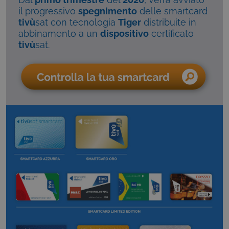
il progressivo
spegnimento
delle smartcard
tivù
sat con tecnologia
Tiger
distribuite in
abbinamento a un
dispositivo
certificato
tivù
sat.