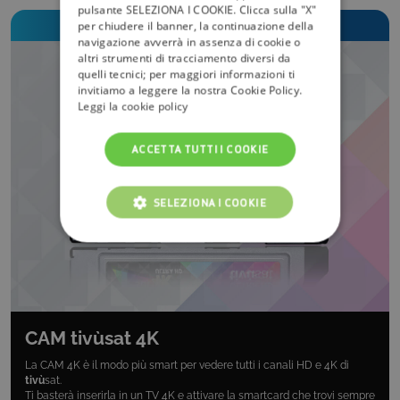
pulsante SELEZIONA I COOKIE. Clicca sulla "X"
Scegli il prodotto tivù
sat
più adatto a te!
per chiudere il banner, la continuazione della
navigazione avverrà in assenza di cookie o
altri strumenti di tracciamento diversi da
quelli tecnici; per maggiori informazioni ti
invitiamo a leggere la nostra Cookie Policy.
Leggi la cookie policy
ACCETTA TUTTI I COOKIE
SELEZIONA I COOKIE
COOKIE TECNICI
COOKIE ANALITICI
COOKIE DI PROFILAZIONE
CAM
tivù
sat 4K
La CAM 4K è il modo più smart per vedere tutti i canali HD e 4K di
FUNZIONALITÀ
tivù
sat.
Ti basterà inserirla in un TV 4K e attivare la smartcard che trovi sempre