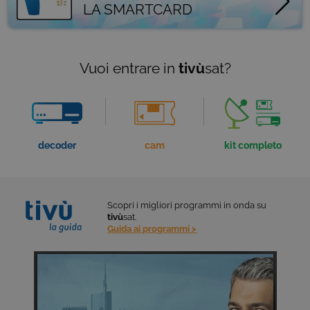
LA SMARTCARD
Vuoi entrare in
tivù
sat?
decoder
cam
kit completo
Scopri i migliori programmi
in onda su
tivù
sat.
Guida ai programmi >