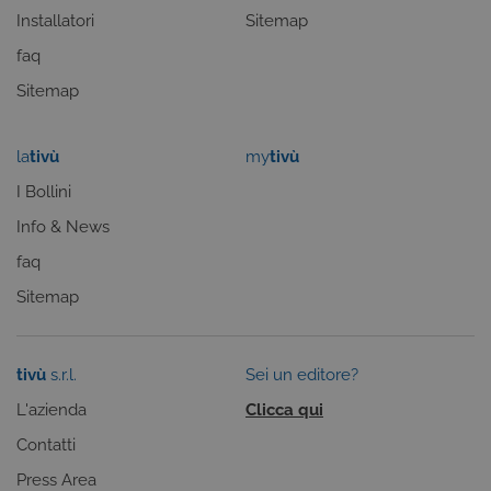
Installatori
Sitemap
faq
Sitemap
la
tivù
my
tivù
I Bollini
Info & News
CookieScriptConsent
5 mesi 3
CookieScript
settimane
.tivusat.tv
faq
Sitemap
tivù
s.r.l.
Sei un editore?
L'azienda
Clicca qui
Contatti
Press Area