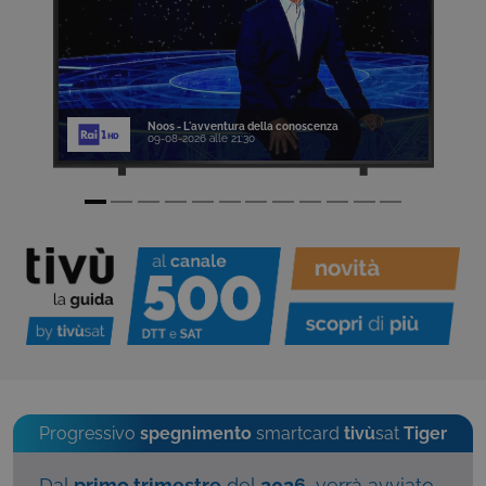
Noos - L'avventura della conoscenza
09-08-2026 alle 21:30
Progressivo
spegnimento
smartcard
tivù
sat
Tiger
Dal
primo trimestre
del
2026
, verrà avviato