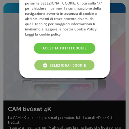
pulsante SELEZIONA I COOKIE. Clicca sulla "X"
Scegli il prodotto tivù
sat
più adatto a te!
per chiudere il banner, la continuazione della
navigazione avverrà in assenza di cookie o
altri strumenti di tracciamento diversi da
quelli tecnici; per maggiori informazioni ti
invitiamo a leggere la nostra Cookie Policy.
Leggi la cookie policy
ACCETTA TUTTI I COOKIE
SELEZIONA I COOKIE
COOKIE TECNICI
COOKIE ANALITICI
COOKIE DI PROFILAZIONE
CAM
tivù
sat 4K
La CAM 4K è il modo più smart per vedere tutti i canali HD e 4K di
FUNZIONALITÀ
tivù
sat.
Ti basterà inserirla in un TV 4K e attivare la smartcard che trovi sempre