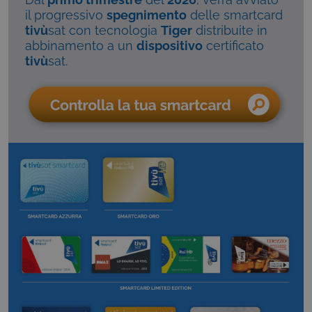
il progressivo
spegnimento
delle smartcard
tivù
sat con tecnologia
Tiger
distribuite in
abbinamento a un
dispositivo
certificato
tivù
sat.