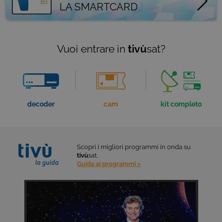
LA SMARTCARD
Vuoi entrare in
tivù
sat?
decoder
cam
kit completo
Scopri i migliori programmi
in onda su
tivù
sat.
Guida ai programmi >