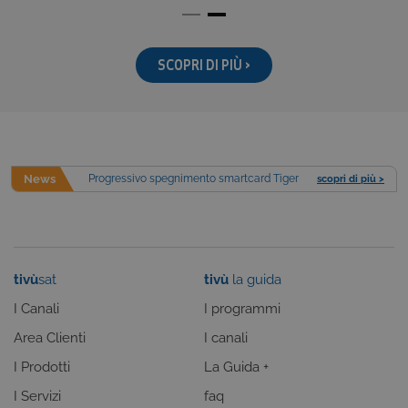
Nome
Provider
/
Dominio
Scadenza
CookieConsentPolicy
areaclienti.tivusat.tv
1 anno
SCOPRI DI PIÙ >
LSKey-
areaclienti.tivusat.tv
1 anno
c$CookieConsentPolicy
News
Progressivo spegnimento smartcard Tiger
scopri di più >
Google Privacy Policy
tivù
sat
tivù
la guida
VISITOR_PRIVACY_METADATA
5 mesi 4
YouTube
settimane
.youtube.com
I Canali
I programmi
Area Clienti
I canali
I Prodotti
La Guida +
I Servizi
faq