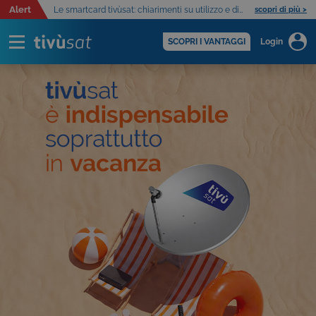
Alert
Le smartcard tivùsat: chiarimenti su utilizzo e distribuzione
scopri di più >
SCOPRI I VANTAGGI
Login