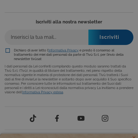
__Secure-ROLLOUT_TOKEN
.youtube.com
5 mesi 4
settimane
Iscriviti alla nostra newsletter
Dichiaro di aver letto l’
Informativa Privacy
e presto il consenso al
trattamento dei miei dati personali da parte di Tivù S.r.l. per l’invio della
newsletter tivùsat
I dati personali da Lei conferiti compilando questo modulo saranno trattati da
Tivù S.r.l. (Tivù), in qualità di titolare del trattamento, nel pieno rispetto della
normativa vigente in materia di protezione dei dati personali. Tivù tratterà i Suoi
ASP.NET_SessionId
Sessione
Microsoft
dati al fine di inviarLe la newsletter e soltanto dopo aver acquisito il Suo specifico
Corporation
consenso. Per conoscere tutte le informazioni sul trattamento dei Suoi dati
www.tivusat.tv
personali e i diritti a Lei riconosciuti dalla normativa privacy La invitiamo a prendere
visione dell’
Informativa Privacy estesa
.