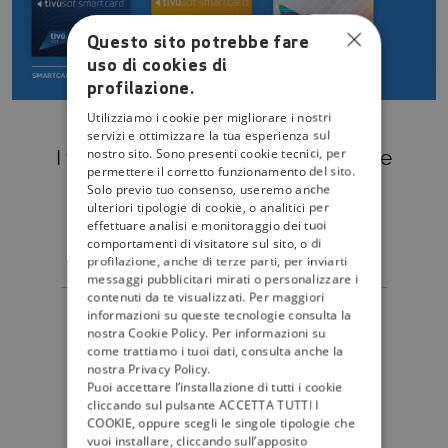
Questo sito potrebbe fare
uso di cookies di
profilazione.
Utilizziamo i cookie per migliorare i nostri
servizi e ottimizzare la tua esperienza sul
nostro sito. Sono presenti cookie tecnici, per
I tuoi
canali preferiti
nella migliore
permettere il corretto funzionamento del sito.
qualità gratuita
di sempre.
Solo previo tuo consenso, useremo anche
ulteriori tipologie di cookie, o analitici per
+
+
1
3
0
7
0
effettuare analisi e monitoraggio dei tuoi
comportamenti di visitatore sul sito, o di
profilazione, anche di terze parti, per inviarti
messaggi pubblicitari mirati o personalizzare i
contenuti da te visualizzati. Per maggiori
canali
informazioni su queste tecnologie consulta la
nostra Cookie Policy. Per informazioni su
come trattiamo i tuoi dati, consulta anche la
nostra Privacy Policy.
Puoi accettare l’installazione di tutti i cookie
GUARDA TUTTI I CANALI
cliccando sul pulsante ACCETTA TUTTI I
COOKIE, oppure scegli le singole tipologie che
vuoi installare, cliccando sull’apposito