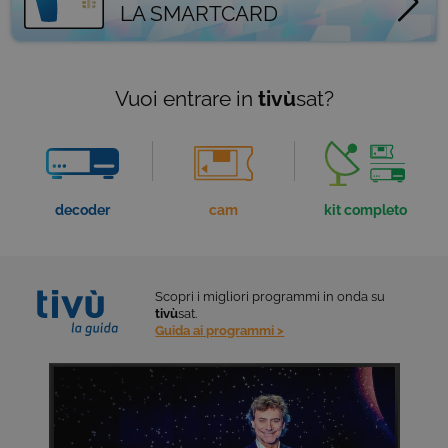
LA SMARTCARD
Vuoi entrare in
tivù
sat?
decoder
cam
kit completo
Scopri i migliori programmi
in onda su
tivù
sat.
Guida ai programmi >