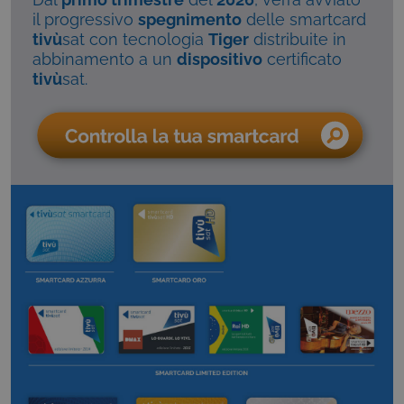
il progressivo
spegnimento
delle smartcard
tivù
sat con tecnologia
Tiger
distribuite in
abbinamento a un
dispositivo
certificato
tivù
sat.