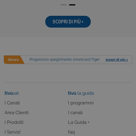
Nome
Provider
/
Dominio
Scadenza
CookieConsentPolicy
areaclienti.tivusat.tv
1 anno
SCOPRI DI PIÙ >
LSKey-
areaclienti.tivusat.tv
1 anno
c$CookieConsentPolicy
News
Progressivo spegnimento smartcard Tiger
scopri di più >
Google Privacy Policy
tivù
sat
tivù
la guida
VISITOR_PRIVACY_METADATA
5 mesi 4
YouTube
settimane
.youtube.com
I Canali
I programmi
Area Clienti
I canali
I Prodotti
La Guida +
I Servizi
faq