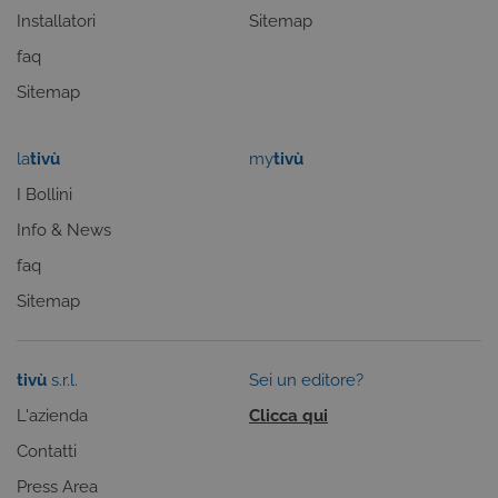
Installatori
Sitemap
faq
Sitemap
la
tivù
my
tivù
I Bollini
Info & News
CookieScriptConsent
5 mesi 3
CookieScript
settimane
.tivusat.tv
faq
Sitemap
tivù
s.r.l.
Sei un editore?
L'azienda
Clicca qui
Contatti
Press Area