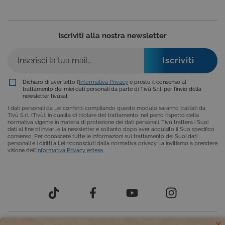
__Secure-ROLLOUT_TOKEN
.youtube.com
5 mesi 4
settimane
Iscriviti alla nostra newsletter
Dichiaro di aver letto l’
Informativa Privacy
e presto il consenso al
trattamento dei miei dati personali da parte di Tivù S.r.l. per l’invio della
newsletter tivùsat
I dati personali da Lei conferiti compilando questo modulo saranno trattati da
Tivù S.r.l. (Tivù), in qualità di titolare del trattamento, nel pieno rispetto della
normativa vigente in materia di protezione dei dati personali. Tivù tratterà i Suoi
ASP.NET_SessionId
Sessione
Microsoft
dati al fine di inviarLe la newsletter e soltanto dopo aver acquisito il Suo specifico
Corporation
consenso. Per conoscere tutte le informazioni sul trattamento dei Suoi dati
www.tivusat.tv
personali e i diritti a Lei riconosciuti dalla normativa privacy La invitiamo a prendere
visione dell’
Informativa Privacy estesa
.