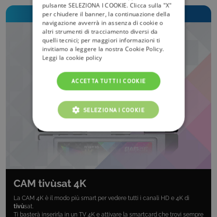
pulsante SELEZIONA I COOKIE. Clicca sulla "X"
Scegli il prodotto tivù
sat
più adatto a te!
per chiudere il banner, la continuazione della
navigazione avverrà in assenza di cookie o
altri strumenti di tracciamento diversi da
quelli tecnici; per maggiori informazioni ti
invitiamo a leggere la nostra Cookie Policy.
Leggi la cookie policy
ACCETTA TUTTI I COOKIE
SELEZIONA I COOKIE
COOKIE TECNICI
COOKIE ANALITICI
COOKIE DI PROFILAZIONE
CAM
tivù
sat 4K
La CAM 4K è il modo più smart per vedere tutti i canali HD e 4K di
FUNZIONALITÀ
tivù
sat.
Ti basterà inserirla in un TV 4K e attivare la smartcard che trovi sempre