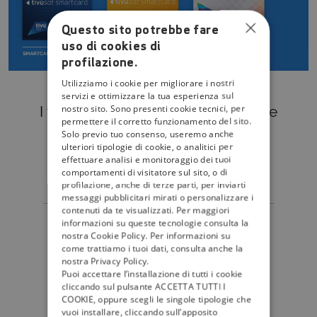
Questo sito potrebbe fare
uso di cookies di
profilazione.
Utilizziamo i cookie per migliorare i nostri
servizi e ottimizzare la tua esperienza sul
nostro sito. Sono presenti cookie tecnici, per
I tuoi
canali preferiti
nella migliore
permettere il corretto funzionamento del sito.
qualità gratuita
di sempre.
Solo previo tuo consenso, useremo anche
ulteriori tipologie di cookie, o analitici per
+
+
1
3
0
7
0
effettuare analisi e monitoraggio dei tuoi
comportamenti di visitatore sul sito, o di
profilazione, anche di terze parti, per inviarti
messaggi pubblicitari mirati o personalizzare i
contenuti da te visualizzati. Per maggiori
canali
informazioni su queste tecnologie consulta la
nostra Cookie Policy. Per informazioni su
come trattiamo i tuoi dati, consulta anche la
nostra Privacy Policy.
Puoi accettare l’installazione di tutti i cookie
GUARDA TUTTI I CANALI
cliccando sul pulsante ACCETTA TUTTI I
COOKIE, oppure scegli le singole tipologie che
vuoi installare, cliccando sull’apposito