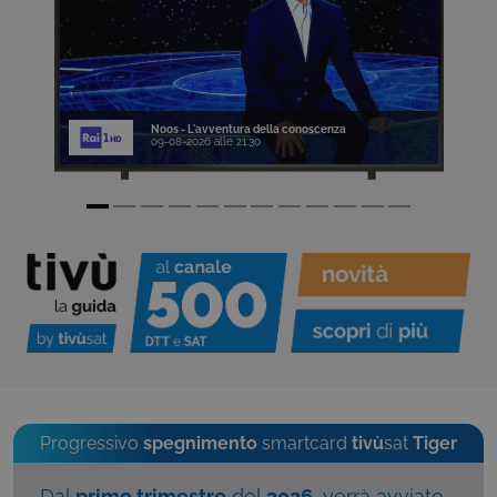
Noos - L'avventura della conoscenza
09-08-2026 alle 21:30
Progressivo
spegnimento
smartcard
tivù
sat
Tiger
Dal
primo trimestre
del
2026
, verrà avviato