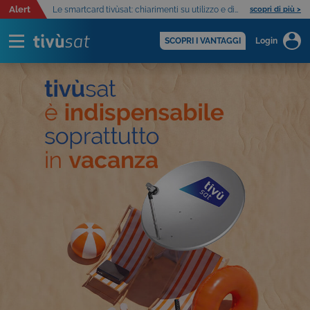
Alert
Le smartcard tivùsat: chiarimenti su utilizzo e distribuzione
scopri di più >
SCOPRI I VANTAGGI
Login